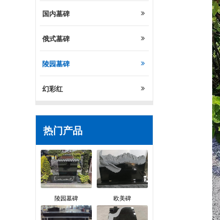
国内墓碑
俄式墓碑
陵园墓碑
幻彩红
热门产品
陵园墓碑
欧美碑