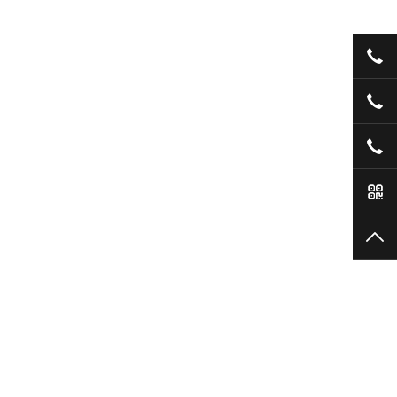
03
13
19
手
TO