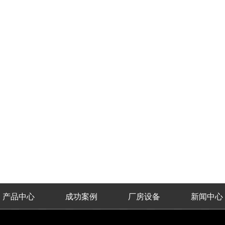
产品中心
成功案例
厂房设备
新闻中心