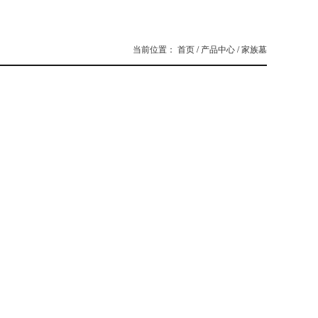
当前位置：
首页
/
产品中心
/
家族墓