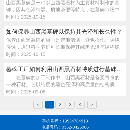
山西黑墓碑是一种以山西黑石材为主要材料制作的墓
碑，因其色泽纯黑、质地坚硬等特点，在墓碑市场中
备受青睐···
时间：2025-10-15
如何保养山西黑墓碑以保持其光泽和长久性？
保养山西黑墓碑的核心是定期清洁、避免损伤、隔绝
侵蚀，通过科学养护可长期保持其纯黑光泽与结构稳
定。一、···
时间：2025-10-15
墓碑工厂如何利用山西黑石材特质进行墓碑雕刻加工？
在墓碑的加工制作中，山西黑石材是备受青睐的
一种石材。它以纯度的黑色亮泽和高质量的结构质
感，被广泛···
时间：2025-09-06
<
1
2
3
4
>
手机号码：13934784913
电话号码：0352-8425006